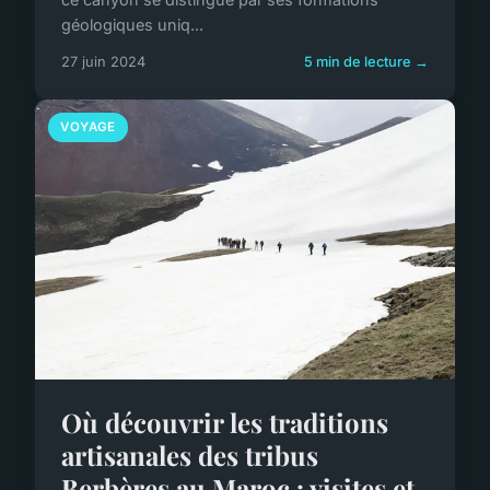
géologiques uniq...
27 juin 2024
5 min de lecture →
VOYAGE
Où découvrir les traditions
artisanales des tribus
Berbères au Maroc : visites et