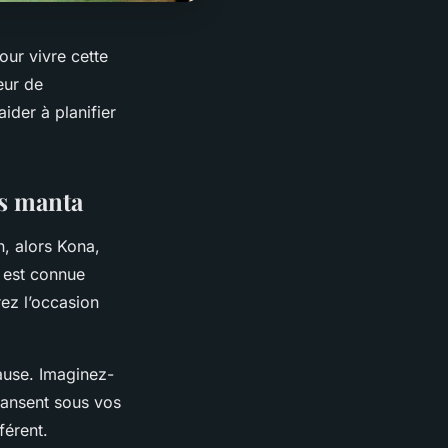
our vivre cette
eur de
ider à planifier
es manta
, alors Kona,
e est connue
ez l’occasion
cause. Imaginez-
 dansent sous vos
férent.