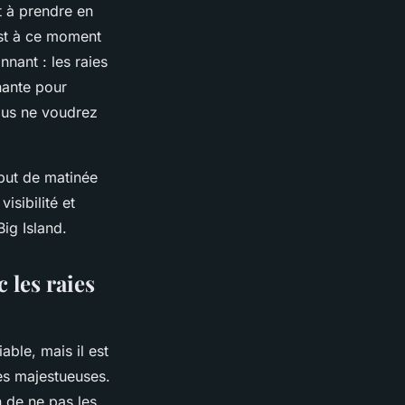
t à prendre en
est à ce moment
nnant : les raies
nante pour
vous ne voudrez
ébut de matinée
isibilité et
ig Island.
 les raies
able, mais il est
res majestueuses.
n de ne pas les