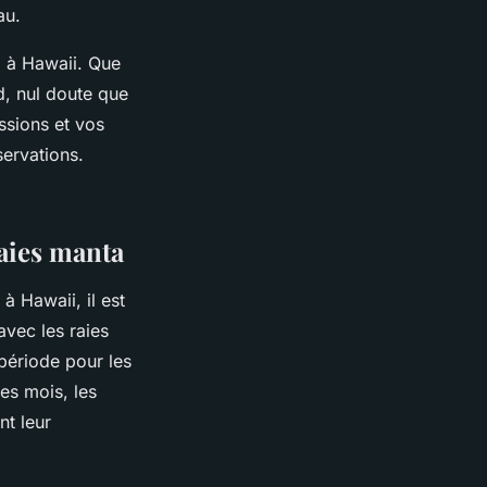
au.
a à Hawaii. Que
d, nul doute que
ssions et vos
servations.
aies manta
à Hawaii, il est
avec les raies
 période pour les
es mois, les
nt leur