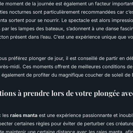
, le moment de la journée est également un facteur importan
ties nocturnes sont particulièrement recommandées car c’
nta sortent pour se nourrir. Le spectacle est alors impressio
s par les lampes des bateaux, s’adonnent à une danse fasci
ncton présent dans l’eau. C’est une expérience unique que 
us préférez plonger de jour, il est conseillé de partir en d
près-midi. Ces moments offrent de meilleures conditions de v
 également de profiter du magnifique coucher de soleil de B
ions à prendre lors de votre plongée avec
c les
raies manta
est une expérience passionnante et inoubli
pecter certaines règles pour éviter de perturber ces créatu
 de maintenir une certaine distance avec les raies manta, afi