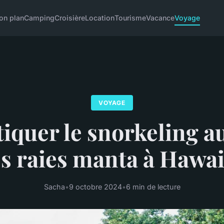
on plan
Camping
Croisière
Location
Tourisme
Vacance
Voyage
VOYAGE
iquer le snorkeling a
s raies manta à Hawai
Sacha
•
9 octobre 2024
•
6 min de lecture