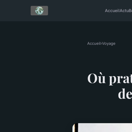
Accueil
Actu
B
Accueil
›
Voyage
Où prat
de