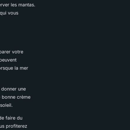
rver les mantas.
 qui vous
parer votre
 peuvent
orsque la mer
t donner une
ne bonne crème
oleil.
de faire du
us profiterez