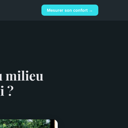
Mesurer son confort →
u milieu
i ?