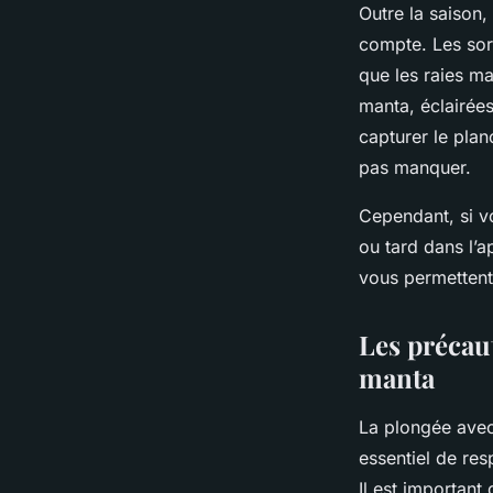
Outre la saison
compte. Les sor
que les raies ma
manta, éclairée
capturer le pla
pas manquer.
Cependant, si vo
ou tard dans l’a
vous permettent
Les précaut
manta
La plongée ave
essentiel de res
Il est important